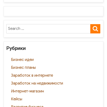
т
e
o
er
gr
п
b
kl
a
р
o
as
m
а
SE
Search
o
s
в
for:
k
ni
и
ki
ть
Рубрики
Бизнес идеи
Бизнес планы
Заработок в интернете
Заработок на недвижимости
Интернет-магазин
Кейсы