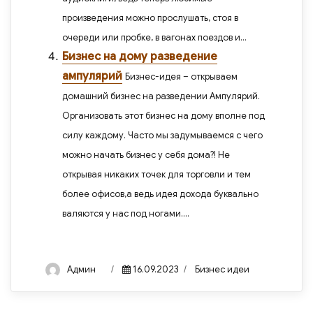
произведения можно прослушать, стоя в
очереди или пробке, в вагонах поездов и...
Бизнес на дому разведение
ампулярий
Бизнес-идея – открываем
домашний бизнес на разведении Ампулярий.
Организовать этот бизнес на дому вполне под
силу каждому. Часто мы задумываемся с чего
можно начать бизнес у себя дома?! Не
открывая никаких точек для торговли и тем
более офисов,а ведь идея дохода буквально
валяются у нас под ногами....
Author
Posted
Categories
Админ
16.09.2023
Бизнес идеи
on