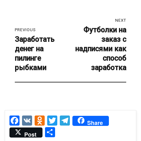
Навигация
NEXT
по
Футболки на
Next
PREVIOUS
Заработать
заказ с
post:
Previous
записям
денег на
надписями как
post:
пилинге
способ
рыбками
заработка
F
V
O
T
T
Share
a
K
d
wi
el
О
Post
c
n
tt
e