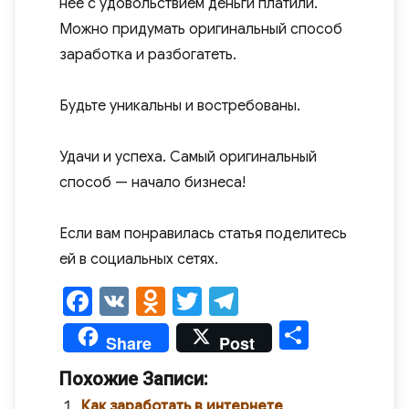
нее с удовольствием деньги платили.
Можно придумать оригинальный способ
заработка и разбогатеть.
Будьте уникальны и востребованы.
Удачи и успеха. Самый оригинальный
способ — начало бизнеса!
Если вам понравилась статья поделитесь
ей в социальных сетях.
F
V
O
T
T
a
K
d
wi
el
О
Share
Post
c
n
tt
e
т
Похожие Записи:
e
o
er
gr
п
Как заработать в интернете