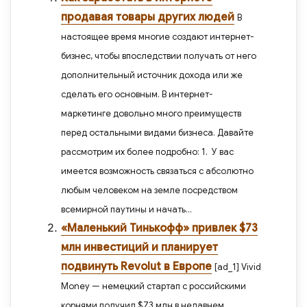
b
kl
a
р
продавая товары других людей
В
o
as
m
а
настоящее время многие создают интернет-
o
s
в
бизнес, чтобы впоследствии получать от него
k
ni
и
дополнительный источник дохода или же
ki
ть
сделать его основным. В интернет-
маркетинге довольно много преимуществ
перед остальными видами бизнеса. Давайте
рассмотрим их более подробно: 1. У вас
имеется возможность связаться с абсолютно
любым человеком на земле посредством
всемирной паутины и начать...
«Маленький Тинькофф» привлек $73
млн инвестиций и планирует
подвинуть Revolut в Европе
[ad_1] Vivid
Money — немецкий стартап с российскими
корнями получил $73 млн в недавнем