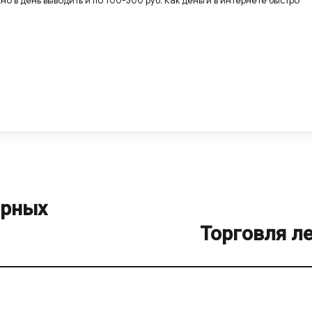
но в день выводить и по 100-300 руб. Как деньги в интернете быстро
арных
Торговля л
Next
post: