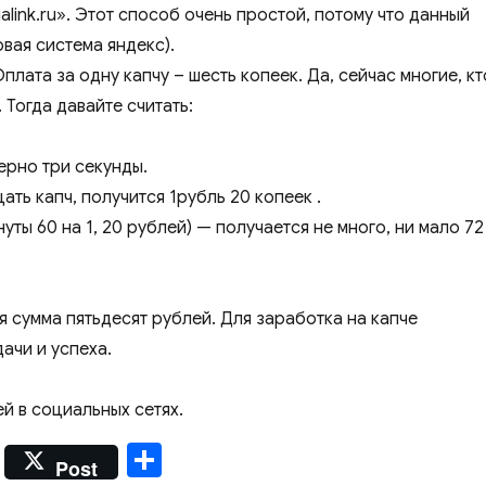
alink.ru». Этот способ очень простой, потому что данный
вая система яндекс).
Оплата за одну капчу – шесть копеек. Да, сейчас многие, кт
. Тогда давайте считать:
ерно три секунды.
ать капч, получится 1рубль 20 копеек .
ты 60 на 1, 20 рублей) — получается не много, ни мало 72
я сумма пятьдесят рублей. Для заработка на капче
дачи и успеха.
й в социальных сетях.
О
Post