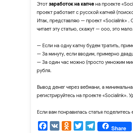
Этот
заработок на капче
на проекте «Soci
проект работает с русской капчей (поиско
Итак, представляю — проект «Socialink» . 
читает эту статью, скажут — ооо, это мало
— Если на одну капчу будем тратить, прим
— За минуту, если вводим, примерно двадц
— За один час можно (просто умножим мину
рубля.
Вывод денег через вебмани, а минимальна
регистрируйтесь на проекте «Socialink». У
Если вам понравилась статья поделитесь е
F
V
O
T
T
Share