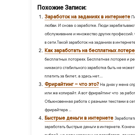
a
K
d
wi
el
Похожие Записи:
c
n
tt
e
Заработок на заданиях в интернете
П
e
o
er
gr
любви. И снова о заработке. Люди зарабатываю
b
kl
a
обслуживание и множество других профессий. 
o
as
m
в сети.Такой заработок на заданиях в интернете
o
s
Как заработать на бесплатных лотере
k
ni
бесплатных лотореях. Бесплатная лоторея и ре
ki
никакого стабильного заработка быть не может 
платить за билет, а здесь нет....
Фрирайтинг – что это?
На днях у меня сп
или же копирайт. А вот фрирайтинг что за рабо
Обыкновенная работа с разными текстами в се
фрирайтера ...
Быстрые деньги в интернете
Заработать
заработать быстрые деньги в интернете. Конечн