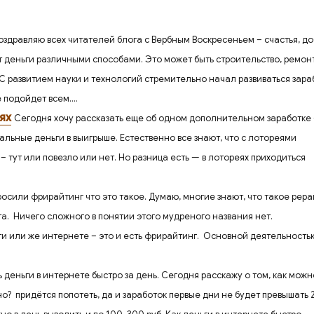
т
п
оздравляю всех читателей блога с Вербным Воскресеньем – счастья, до
р
т деньги различными способами. Это может быть строительство, ремонт
а
С развитием науки и технологий стремительно начал развиваться зара
в
 подойдет всем....
и
ях
Сегодня хочу рассказать еще об одном дополнительном заработке
ть
альные деньги в выигрыше. Естественно все знают, что с лотореями
– тут или повезло или нет. Но разница есть — в лотореях приходиться
росили фрирайтинг что это такое. Думаю, многие знают, что такое рера
та. Ничего сложного в понятии этого мудреного названия нет.
ти или же интернете – это и есть фрирайтинг. Основной деятельность
 деньги в интернете быстро за день. Сегодня расскажу о том, как можн
о? придётся попотеть, да и заработок первые дни не будет превышать 