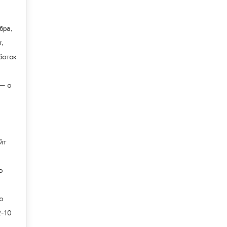
бра,
,
боток
 — о
йт
ю
о
2-10