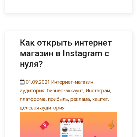
Как открыть интернет
магазин в Instagram с
нуля?
Posted
Categories
Tags
01.09.2021
Интернет-магазин
on
аудитория
,
бизнес-аккаунт
,
Инстаграм
,
платформа
,
прибыль
,
реклама
,
хештег
,
целевая аудитория