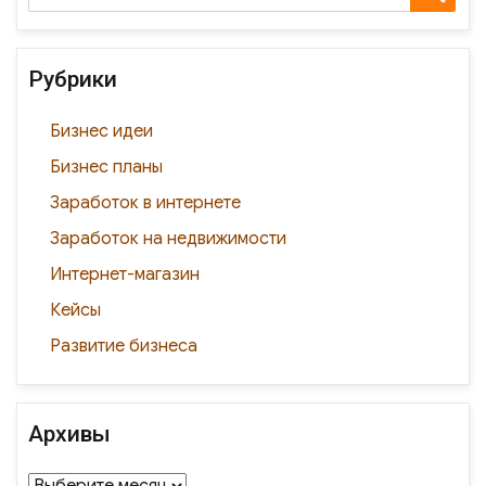
в
for:
k
ni
и
ki
ть
Рубрики
Бизнес идеи
Бизнес планы
Заработок в интернете
Заработок на недвижимости
Интернет-магазин
Кейсы
Развитие бизнеса
Архивы
Архивы